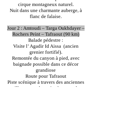
cirque montagneux naturel.
Nuit dans une charmante auberge, à
flanc de falaise.
Jour 2 : Amtoudi – Targa Oukhdayer –
Rochers Peint – Tafraout (90 km)
Balade pédestre :
Visite l’ Agadir Id Aissa (ancien
grenier fortifié).
Remontée du canyon à pied, avec
baignade possible dans ce décor
grandiose
Route pour Tafraout
Piste scénique à travers des anciennes
villages et palmeraies à couper le
souffle
Pique-nique ou restaurant local
Rochers peint
Tarif :
1-4 Personnes : 300 Euros